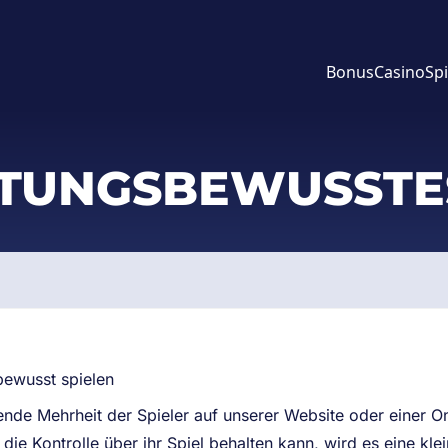
Bonus
Casino
Sp
UNGSBEWUSSTES
ewusst spielen
de Mehrheit der Spieler auf unserer Website oder einer Onl
 die Kontrolle über ihr Spiel behalten kann, wird es eine kl