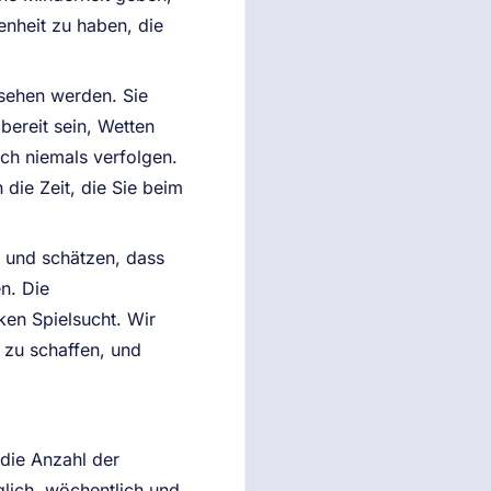
enheit zu haben, die
esehen werden. Sie
 bereit sein, Wetten
auch niemals verfolgen.
die Zeit, die Sie beim
n und schätzen, dass
n. Die
ken Spielsucht. Wir
 zu schaffen, und
 die Anzahl der
glich, wöchentlich und