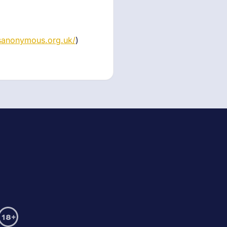
sanonymous.org.uk/
)