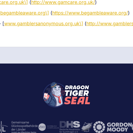
re.org.uk\]
(
http://www.gamcare.org.uk/
)
begambleaware.org\]
(
https://www.begambleaware.org/
)
 [
www.gamblersanonymous.org.uk\]
(
http://www.gambler