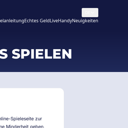
DE
ielanleitung
Echtes Geld
Live
Handy
Neuigkeiten
 SPIELEN
ine-Spieleseite zur
eine Minderheit geben,