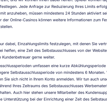
festlegen. Jede Anfrage zur Reduzierung Ihres Limits erfolgt
imit anzuheben, müssen mindestens 24 Stunden aktiviert sei
r der Online-Casinos können weitere Informationen zum Fe
stellen.
nur dabei, Einzahlungslimits festzulegen, mit denen Sie vert
i helfen, eine Zeit des Selbstausschlusses von der Websit
re Kundenbetreuer gerne weiter.
ausschlussperioden umfassen eine kurze Abkühlungsperiode
engere Selbstausschlussperiode von mindestens 6 Monaten.
n Sie sich nicht in Ihrem Konto anmelden. Wir tun auch uns
ährend Ihres Zeitraums des Selbstausschlusses Werbemater
rhalten. Auch hier stehen unsere Mitarbeiter des Kundensup
e Unterstützung bei der Einrichtung einer Zeit des Selbstau